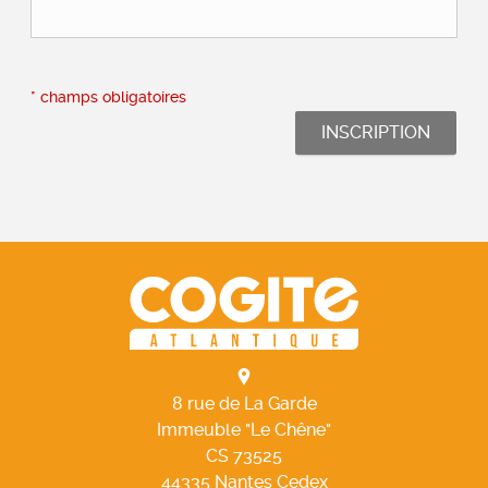
* champs obligatoires
8 rue de La Garde
Immeuble "Le Chêne"
CS 73525
44335
Nantes
Cedex