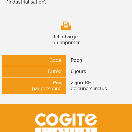
"Industrialisation".
Télécharger
ou Imprimer
Code
P003
Durée
6 jours
Prix
2 400 €HT
par personne
déjeuners inclus