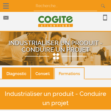
INDUSTRIALISER UN PRODUIT -
CONDUIRE UN PROJET
Diagnostic
Conseil
Formations
Industrialiser un produit - Conduire
un projet